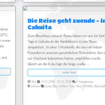
Die Reise geht zuende - i
Cahuita
nd ist
t 30°C
Zum Abschluss unserer Reise haben wir uns für fünf
ch wenn
Tage in Cahuita an der Karibikküste Costa Ricas
ehr
einquartiert. In einer Unterkunft, die uns von lieben
Freunden in unserem persönlichen Reiseführer, den w
 erst
zur Hochzeit bekommen hatten, empfohlen wurde.
Gleich um die Ecke liegt der lange, weiße ...
weiter lesen
Mel
30.11.2018 - 05.12.2018
5 Kommentare
Cahuita
Costa Rica
,
Chillen
,
Tiere
,
Meer
,
Wildlife
,
Abschied