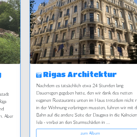
vor
zurück
g
Rigas Architektur
Nachdem es tatsächlich etwa 24 Stunden lang
Dauerregen gegeben hatte, den wir dank des netten
stadt
veganen Restaurants unten im Haus trotzdem nicht 
Riga
in der Wohnung verbringen mussten, fuhren wir mit d
und
Bahn auf die andere Seite der Daugava in die Kalncie
rn. Aber
Iela - vorbei an den Sturmschäden in ...
zum Album