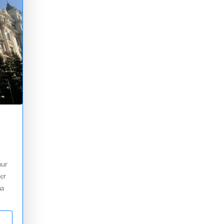
vor
nur
er
ma