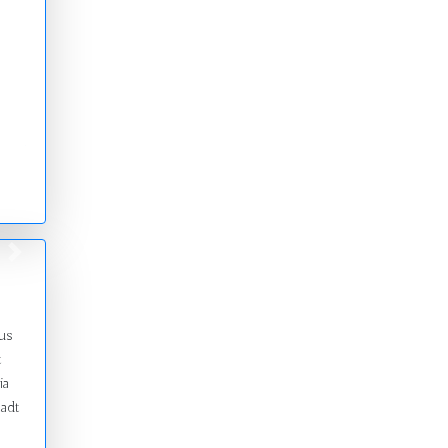
vor
aus
t
ia
adt