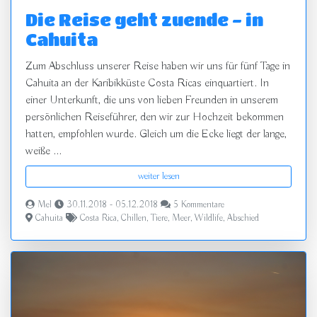
Die Reise geht zuende - in
Cahuita
Zum Abschluss unserer Reise haben wir uns für fünf Tage in
Cahuita an der Karibikküste Costa Ricas einquartiert. In
einer Unterkunft, die uns von lieben Freunden in unserem
persönlichen Reiseführer, den wir zur Hochzeit bekommen
hatten, empfohlen wurde. Gleich um die Ecke liegt der lange,
weiße ...
weiter lesen
Mel
30.11.2018 - 05.12.2018
5 Kommentare
Cahuita
Costa Rica
,
Chillen
,
Tiere
,
Meer
,
Wildlife
,
Abschied