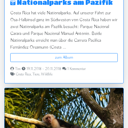
Nationalparks am Pazifik
Costa Rica hat viele Nationalparks. Auf unserer Fahrt zur
Osa-Halbinsel ganz im Südwesten von Costa Rica haben wir
zwei Nationalparks am Pazifik besucht: Parque Nacional
Carara und Parque Nacional Manuel Antonio. Beide
Nationalparks erreicht man über die Carrera Pacífica
Fernández Oreamuno (Costa ...
zum Album
Tim
19.11.2018 - 20.11.2018
1 Kommentar
Costa Rica
,
Tiere
,
Wildlife
zurück
vor