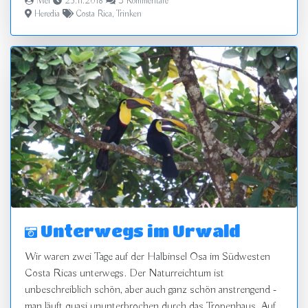
Mel
25.11.2018
3 Kommentare
Heredia
Costa Rica
,
Trinken
zurück
vor
Unterwegs im Urwald
Wir waren zwei Tage auf der Halbinsel Osa im Südwesten
Costa Ricas unterwegs. Der Naturreichtum ist
unbeschreiblich schön, aber auch ganz schön anstrengend -
man läuft quasi ununterbrochen durch das Tropenhaus. Auf