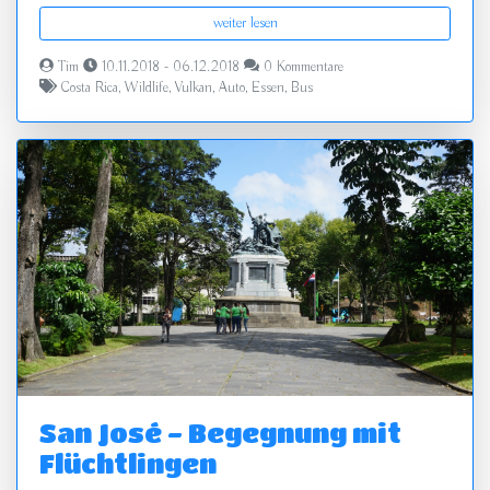
weiter lesen
Tim
10.11.2018 - 06.12.2018
0 Kommentare
Costa Rica
,
Wildlife
,
Vulkan
,
Auto
,
Essen
,
Bus
San José - Begegnung mit
Flüchtlingen