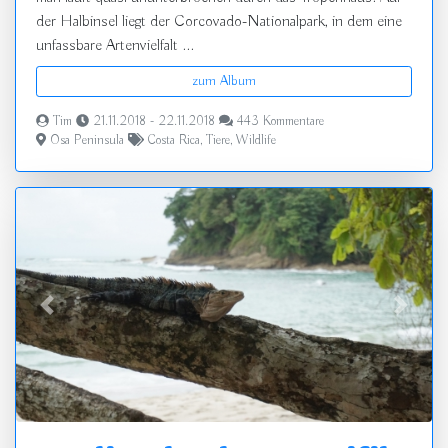
der Halbinsel liegt der Corcovado-Nationalpark, in dem eine
unfassbare Artenvielfalt ...
zum Album
Tim
21.11.2018 - 22.11.2018
443 Kommentare
Osa Peninsula
Costa Rica
,
Tiere
,
Wildlife
zurück
vor