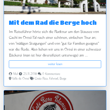
Mit dem Rad die Berge hoch
Im Reiseführer hörte sich die Radtour um den Stausee von
Cachí im Orosí-Tal nach einer schönen, einfachen Tour an;
von "mäßigen Steigungen" und von "gut für Familien geeignet"
war die Rede. Also liehen wir uns in Orosí in einer schweizer
Bäckerei (man ist hier diversifiziert unterwegs) am ...
weiter lesen
Mel
25.11.2018
0 Kommentare
Valle de Orosí
Costa Rica
,
Fahrrad
,
Berge