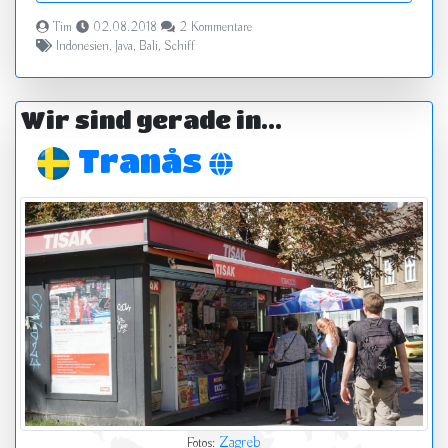
Tim
02.08.2018
2 Kommentare
Indonesien
,
Java
,
Bali
,
Schiff
Wir sind gerade in...
Tranås
Zagreb
Fotos: