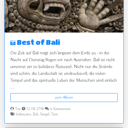
zurück
vor
Best of Bali
Die Zeit auf Bali neigt sich langsam dem Ende zu - in der
Nacht auf Dienstag fliegen wir nach Australien. Bali ist nicht
umsonst ein so beliebtes Reiseziel. Nicht nur die Strände
sind schön, die Landschaft ist eindrucksvoll, die vielen
Tempel und das spirituelle Leben der Menschen sind einfach
...
zum Album
Tim
13.08.2018
6 Kommentare
Indonesien
,
Bali
,
Tempel
,
Tiere