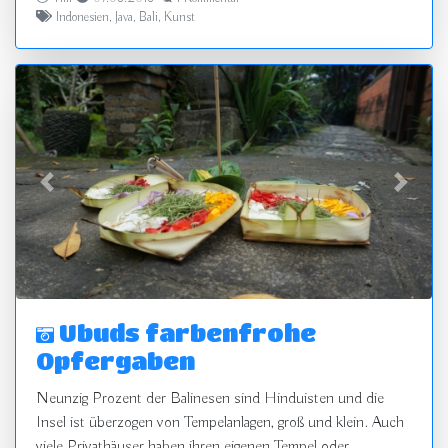
Indonesien
,
Java
,
Bali
,
Kunst
zurück
vor
Ubuds farbenfrohe
Opfergaben
Neunzig Prozent der Balinesen sind Hinduisten und die
Insel ist überzogen von Tempelanlagen, groß und klein. Auch
viele Privathäuser haben ihren eigenen Tempel oder