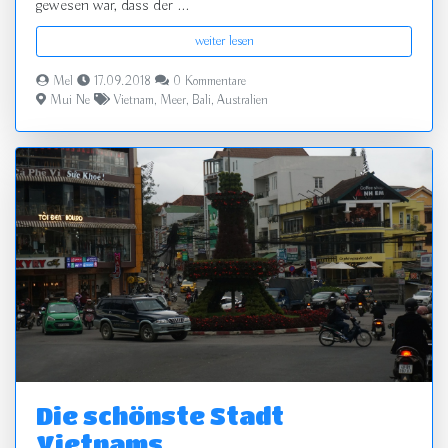
gewesen war, dass der ...
weiter lesen
Mel
17.09.2018
0 Kommentare
Mui Ne
Vietnam
,
Meer
,
Bali
,
Australien
Die schönste Stadt
Vietnams