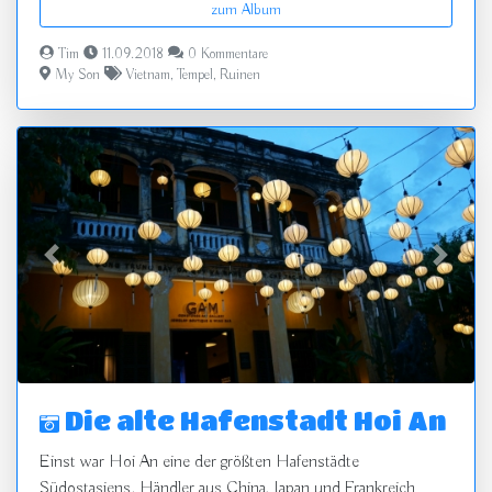
zum Album
Tim
11.09.2018
0 Kommentare
My Son
Vietnam
,
Tempel
,
Ruinen
zurück
vor
Die alte Hafenstadt Hoi An
Einst war Hoi An eine der größten Hafenstädte
Südostasiens. Händler aus China, Japan und Frankreich