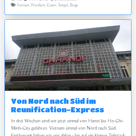
Vietnam
,
Wandern
,
Essen
,
Tempel
,
Berge
Von Nord nach Süd im
Reunification-Express
In drei Wochen sind wir jetzt einmal von Hanoi bis Ho-Chi-
Minh-City gefahren. Vietnam einmal von Nord nach Süd.
Fortbewegt haben wir uns dabei - bis auf ein kleines Teilstück