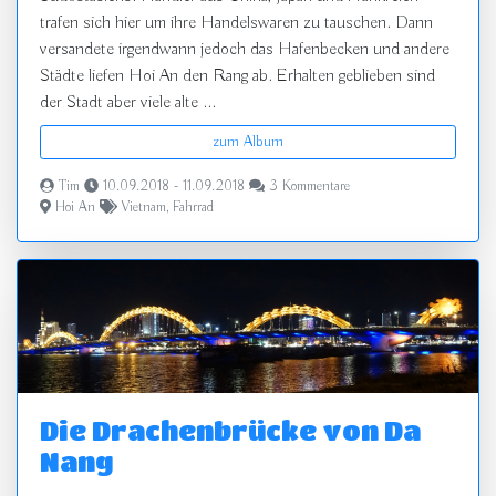
trafen sich hier um ihre Handelswaren zu tauschen. Dann
versandete irgendwann jedoch das Hafenbecken und andere
Städte liefen Hoi An den Rang ab. Erhalten geblieben sind
der Stadt aber viele alte ...
zum Album
Tim
10.09.2018 - 11.09.2018
3 Kommentare
Hoi An
Vietnam
,
Fahrrad
Die Drachenbrücke von Da
Nang