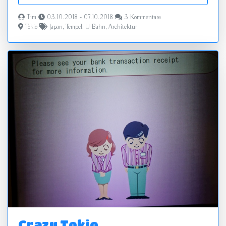
Tim
03.10.2018 - 07.10.2018
3 Kommentare
Tokio
Japan
,
Tempel
,
U-Bahn
,
Architektur
Crazy Tokio