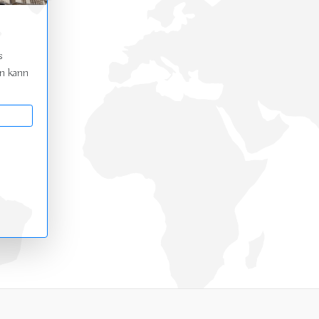
s
an kann