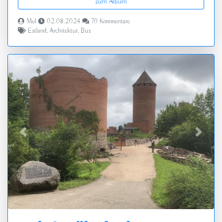
zum Album
Mel
02.08.2024
70 Kommentare
Estland
,
Architektur
,
Bus
zurück
vor