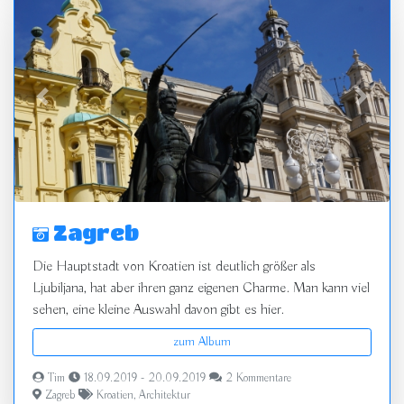
zurück
vor
Zagreb
Die Hauptstadt von Kroatien ist deutlich größer als
Ljubiljana, hat aber ihren ganz eigenen Charme. Man kann viel
sehen, eine kleine Auswahl davon gibt es hier.
zum Album
Tim
18.09.2019 - 20.09.2019
2 Kommentare
Zagreb
Kroatien
,
Architektur