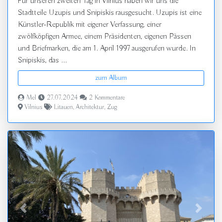
Für unseren zweiten Tag in Vilnius haben wir uns die
Stadtteile Uzupis und Snipiskis rausgesucht. Uzupis ist eine
Künstler-Republik mit eigener Verfassung, einer
zwölfköpfigen Armee, einem Präsidenten, eigenen Pässen
und Briefmarken, die am 1. April 1997 ausgerufen wurde. In
Snipiskis, das ...
zum Album
Mel
27.07.2024
2 Kommentare
Vilnius
Litauen
,
Architektur
,
Zug
zurück
vor