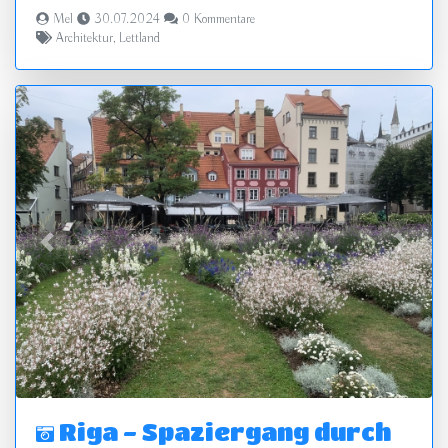
Mel
30.07.2024
0 Kommentare
Architektur
,
Lettland
zurück
vor
Riga - Spaziergang durch