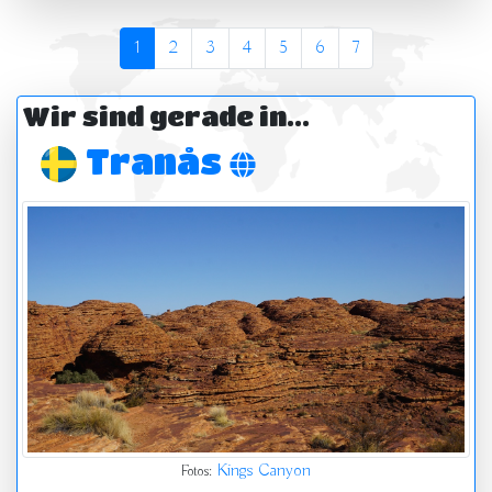
1
2
3
4
5
6
7
Wir sind gerade in...
Tranås
Kings Canyon
Fotos: