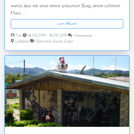
wartet aber mit einer immer präsenten Burg, einem schönen
Fluss ...
zum Album
Tim
18.09.2019 - 18.09.2019
1 Kommentar
Ljubljana
Slowenien
,
Kunst
,
Essen