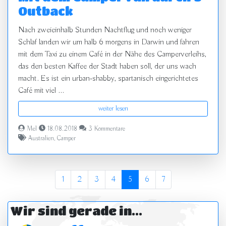
Outback
Nach zweieinhalb Stunden Nachtflug und noch weniger
Schlaf landen wir um halb 6 morgens in Darwin und fahren
mit dem Taxi zu einem Café in der Nähe des Camperverleihs,
das den besten Kaffee der Stadt haben soll, der uns wach
macht. Es ist ein urban-shabby, spartanisch eingerichtetes
Café mit viel ...
weiter lesen
Mel
18.08.2018
3 Kommentare
Australien
,
Camper
1
2
3
4
5
6
7
Wir sind gerade in...