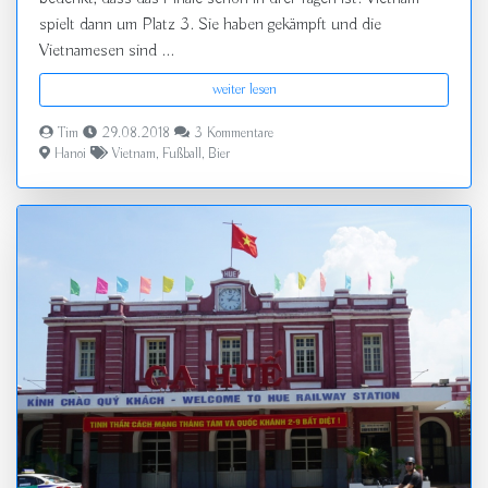
spielt dann um Platz 3. Sie haben gekämpft und die
Vietnamesen sind ...
weiter lesen
Tim
29.08.2018
3 Kommentare
Hanoi
Vietnam
,
Fußball
,
Bier