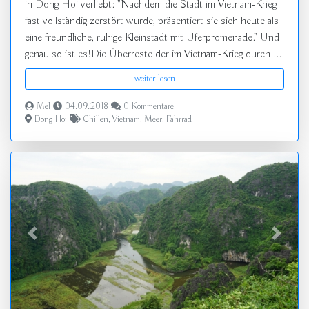
in Dong Hoi verliebt: "Nachdem die Stadt im Vietnam-Krieg
fast vollständig zerstört wurde, präsentiert sie sich heute als
eine freundliche, ruhige Kleinstadt mit Uferpromenade." Und
genau so ist es!Die Überreste der im Vietnam-Krieg durch ...
weiter lesen
Mel
04.09.2018
0 Kommentare
Dong Hoi
Chillen
,
Vietnam
,
Meer
,
Fahrrad
zurück
vor