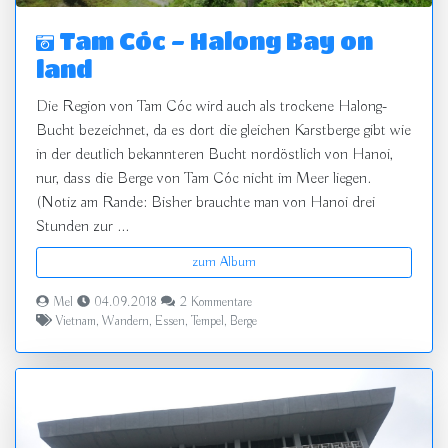
Tam Cóc - Halong Bay on
land
Die Region von Tam Cóc wird auch als trockene Halong-
Bucht bezeichnet, da es dort die gleichen Karstberge gibt wie
in der deutlich bekannteren Bucht nordöstlich von Hanoi,
nur, dass die Berge von Tam Cóc nicht im Meer liegen.
(Notiz am Rande: Bisher brauchte man von Hanoi drei
Stunden zur ...
zum Album
Mel
04.09.2018
2 Kommentare
Vietnam
,
Wandern
,
Essen
,
Tempel
,
Berge