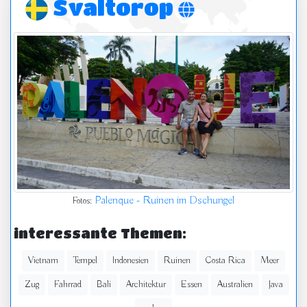
Svaltorop
Palenque - Ruinen im Dschungel
Fotos:
interessante Themen:
Vietnam
Tempel
Indonesien
Ruinen
Costa Rica
Meer
Zug
Fahrrad
Bali
Architektur
Essen
Australien
Java