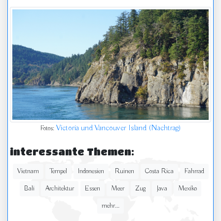
Victoria und Vancouver Island (Nachtrag)
Fotos:
interessante Themen:
Vietnam
Tempel
Indonesien
Ruinen
Costa Rica
Fahrrad
Bali
Architektur
Essen
Meer
Zug
Java
Mexiko
mehr...