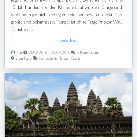
liegt eine Unzahl von Tempeln, die alle zwischen dem 9. und
15. Jahrhundert von den Khmer erbaut wurden. Einige sind
wohl noch gar nicht richtig erschlossen bzw. entdeckt. Der
größte und bekannteste Tempel ist ohne Frage Angkor Wat.
Daneben ...
weiter lesen
Tim
21.09.2018 - 25.09.2018
3 Kommentare
Siem Reap
Kambodscha
,
Tempel
,
Ruinen
zurück
vor