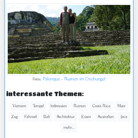
Palenque - Ruinen im Dschungel
Fotos:
interessante Themen:
Vietnam
Tempel
Indonesien
Ruinen
Costa Rica
Meer
Zug
Fahrrad
Bali
Architektur
Essen
Australien
Java
mehr...