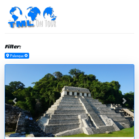
Filter:
Palenque
zurück
vor