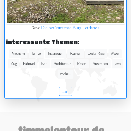
Die berühmteste Burg Lettlands
Fotos:
interessante Themen:
Vietnam
Tempel
Indonesien
Ruinen
Costa Rica
Meer
Zug
Fahrrad
Bali
Architektur
Essen
Australien
Java
mehr...
Login
timmelontour.de