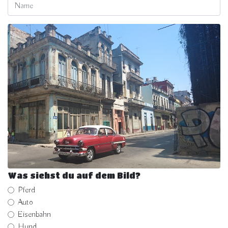
Was siehst du auf dem Bild?
Pferd
Auto
Eisenbahn
Hund