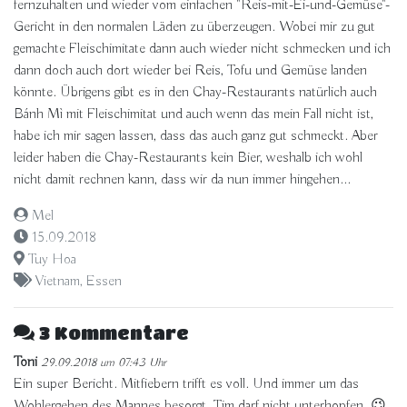
fernzuhalten und wieder vom einfachen "Reis-mit-Ei-und-Gemüse"-
Gericht in den normalen Läden zu überzeugen. Wobei mir zu gut
gemachte Fleischimitate dann auch wieder nicht schmecken und ich
dann doch auch dort wieder bei Reis, Tofu und Gemüse landen
könnte. Übrigens gibt es in den Chay-Restaurants natürlich auch
Bánh Mì mit Fleischimitat und auch wenn das mein Fall nicht ist,
habe ich mir sagen lassen, dass das auch ganz gut schmeckt. Aber
leider haben die Chay-Restaurants kein Bier, weshalb ich wohl
nicht damit rechnen kann, dass wir da nun immer hingehen...
Mel
15.09.2018
Tuy Hoa
Vietnam
,
Essen
3 Kommentare
Toni
29.09.2018 um 07:43 Uhr
Ein super Bericht. Mitfiebern trifft es voll. Und immer um das
Wohlergehen des Mannes besorgt. Tim darf nicht unterhopfen. 😉