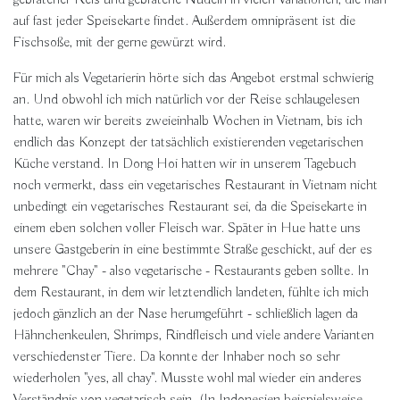
gebratener Reis und gebratene Nudeln in vielen Variationen, die man
auf fast jeder Speisekarte findet. Außerdem omnipräsent ist die
Fischsoße, mit der gerne gewürzt wird.
Für mich als Vegetarierin hörte sich das Angebot erstmal schwierig
an. Und obwohl ich mich natürlich vor der Reise schlaugelesen
hatte, waren wir bereits zweieinhalb Wochen in Vietnam, bis ich
endlich das Konzept der tatsächlich existierenden vegetarischen
Küche verstand. In Dong Hoi hatten wir in unserem Tagebuch
noch vermerkt, dass ein vegetarisches Restaurant in Vietnam nicht
unbedingt ein vegetarisches Restaurant sei, da die Speisekarte in
einem eben solchen voller Fleisch war. Später in Hue hatte uns
unsere Gastgeberin in eine bestimmte Straße geschickt, auf der es
mehrere "Chay" - also vegetarische - Restaurants geben sollte. In
dem Restaurant, in dem wir letztendlich landeten, fühlte ich mich
jedoch gänzlich an der Nase herumgeführt - schließlich lagen da
Hähnchenkeulen, Shrimps, Rindfleisch und viele andere Varianten
verschiedenster Tiere. Da konnte der Inhaber noch so sehr
wiederholen "yes, all chay". Musste wohl mal wieder ein anderes