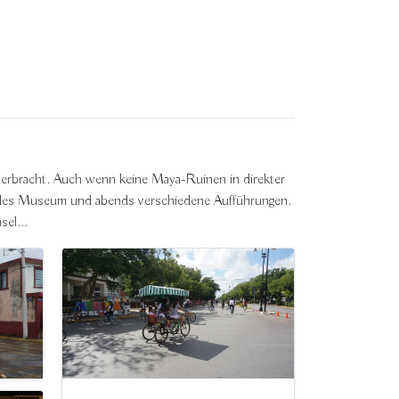
verbracht. Auch wenn keine Maya-Ruinen in direkter
endes Museum und abends verschiedene Aufführungen.
sel...