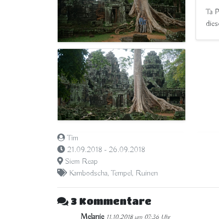
Ta P
dies
Tim
21.09.2018 - 26.09.2018
Siem Reap
Kambodscha
,
Tempel
,
Ruinen
3 Kommentare
Melanie
11.10.2018 um 07:36 Uhr