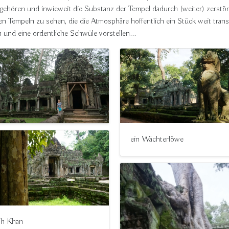
u gehören und inwieweit die Substanz der Tempel dadurch (weiter) zerstör
nen Tempeln zu sehen, die die Atmosphäre hoffentlich ein Stück weit tr
n und eine ordentliche Schwüle vorstellen...
ein Wächterlöwe
ah Khan