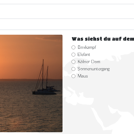
Was siehst du auf dem
Boxkampf
Elefant
Kölner Dom
Sonnenuntergang
Maus