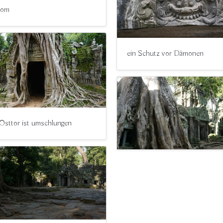
Som
ein Schutz vor Dämonen
Osttor ist umschlungen