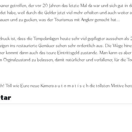
aner getroffen, der vor 20 Jahren das letzte Mal da war und sich gut in d
det habe, weil durch die Gelder jetzt viel mehr erhalten und auch weite
hauen und zu gucken, was der Tourismus mit Angkor gemacht hat...
ck ist, dass die Tempelanlagen heute sehr viel gepflegter aussehen als 
eigen ins restaurierte Gemäuer sehen sehr ordentlich aus. Die Wege hine
her kommt dann auch das teure Eintrittsgeld zustande. Man kann es aber z
m Orginalzustand zu belassen, damit natürlicher und verfallener, für die T
! Toll wie Eure neue Kamera a u t o m a t i s c h die tollsten Motive her
tar