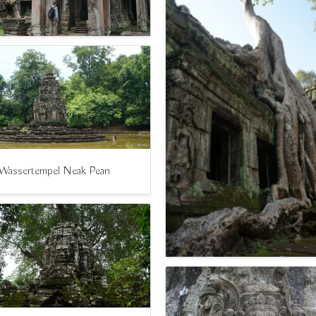
 Wassertempel Neak Pean