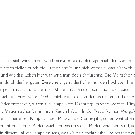
t man sich wirklich vor wie Indiana Jones auf der Jagd nach dem verlor
n man ziellos durch die Ruinen streift und sich vorstellt, was hier wohl 
und wie das Leben hier war, wird man doch ehrfürchtig. Die Menschen d
n durch die heiligsten Bereiche pilgern, die früher nur den höchsten He
er genau aussah und die alten Khmer müssen sich damit abfinden, dass ihr
hlacht verloren, wäre die Geschichte vielleicht anders verlaufen und das
wieder entdecken, waren alle Tempel vom Dschungel erobert worden. Einig
die Mauern scheinbar in ihren Klauen haben. In der Natur keimen Würge
en immer einen Kampf um den Platz an der Sonne gibt, schon weit oben.
ch unten bis zum Boden wachsen. Wenn sie im Boden verankert sind, ve
n diesem Fall die Tempelmauern, was vielfach spektakulär und fesselnd au